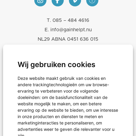
T.
085 – 484 4616
E.
info@gainhelpt.nu
NL29 ABNA 0451 636 015
KVK 30243239
RSIN-ANBI 819665460
Wij gebruiken cookies
Deze website maakt gebruik van cookies en
Hulpgoederen
andere trackingtechnologieën om uw browse-
Projecten
ervaring te verbeteren voor de volgende
doeleinden:
om de basisfunctionaliteit van de
Noodhulp
website mogelijk te maken
,
om een betere
ervaring op de website te bieden
,
om uw interesse
in onze producten en diensten te meten en
marketinginteracties te personaliseren
,
om
Projectreizen
advertenties weer te geven die relevanter voor u
Waterprojecten
zijn
.