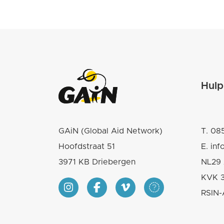
Hulp
GAiN (Global Aid Network)
T.
085
Hoofdstraat 51
E.
inf
3971 KB Driebergen
NL29 
KVK 
RSIN-