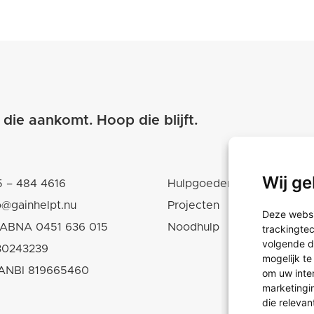
 die aankomt.
Hoop die blijft.
Wij ge
 – 484 4616
Hulpgoederen
o@gainhelpt.nu
Projecten
Deze websi
ABNA 0451 636 015
Noodhulp
trackingte
volgende d
30243239
mogelijk t
ANBI 819665460
om uw inte
marketingin
die relevan