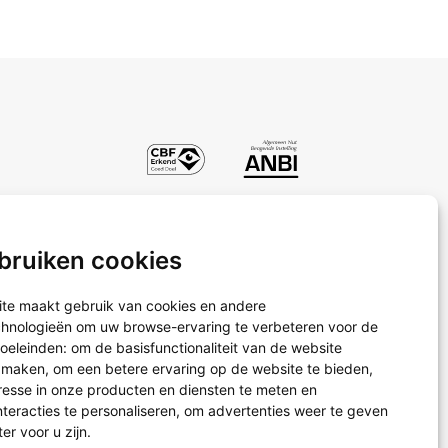
bruiken cookies
Projectreizen
Waterprojecten
te maakt gebruik van cookies en andere
Schoenendoosactie
chnologieën om uw browse-ervaring te verbeteren voor de
oeleinden:
om de basisfunctionaliteit van de website
e maken
,
om een betere ervaring op de website te bieden
,
resse in onze producten en diensten te meten en
teracties te personaliseren
,
om advertenties weer te geven
ter voor u zijn
.