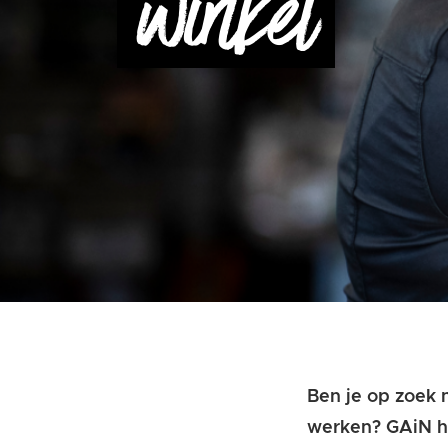
winkel
Ben je op zoek n
werken? GAiN he