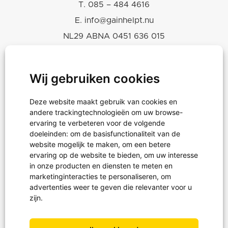
T.
085 – 484 4616
E.
info@gainhelpt.nu
NL29 ABNA 0451 636 015
KVK 30243239
RSIN-ANBI 819665460
Wij gebruiken cookies
Deze website maakt gebruik van cookies en
Hulpgoederen
andere trackingtechnologieën om uw browse-
Projecten
ervaring te verbeteren voor de volgende
doeleinden:
om de basisfunctionaliteit van de
Noodhulp
website mogelijk te maken
,
om een betere
ervaring op de website te bieden
,
om uw interesse
in onze producten en diensten te meten en
marketinginteracties te personaliseren
,
om
Projectreizen
advertenties weer te geven die relevanter voor u
Waterprojecten
zijn
.
Schoenendoosactie