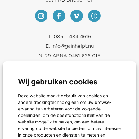
3971 KB Driebergen
T.
085 – 484 4616
E.
info@gainhelpt.nu
NL29 ABNA 0451 636 015
KVK 30243239
RSIN-ANBI 819665460
Wij gebruiken cookies
Deze website maakt gebruik van cookies en
Hulpgoederen
andere trackingtechnologieën om uw browse-
Projecten
ervaring te verbeteren voor de volgende
doeleinden:
om de basisfunctionaliteit van de
Noodhulp
website mogelijk te maken
,
om een betere
ervaring op de website te bieden
,
om uw interesse
in onze producten en diensten te meten en