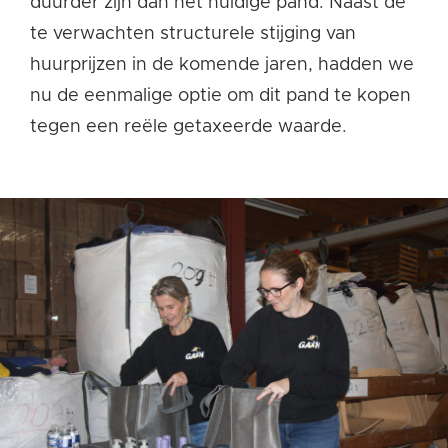
duurder zijn dan
het huidige pand.
Naast de
te
verwachten
structurele stijging van
huur
prijzen
in de komende jaren, hadden
we
nu
de eenmalige optie om dit pand te kopen
tegen een reële getaxeerde waarde.