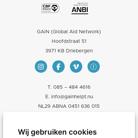
GAiN (Global Aid Network)
Hoofdstraat 51
3971 KB Driebergen
T.
085 – 484 4616
E.
info@gainhelpt.nu
NL29 ABNA 0451 636 015
KVK 30243239
RSIN-ANBI 819665460
Wij gebruiken cookies