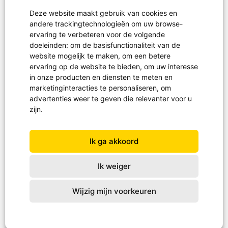
Deze website maakt gebruik van cookies en
Hulpgoederen
andere trackingtechnologieën om uw browse-
Projecten
ervaring te verbeteren voor de volgende
doeleinden:
om de basisfunctionaliteit van de
Noodhulp
website mogelijk te maken
,
om een betere
ervaring op de website te bieden
,
om uw interesse
in onze producten en diensten te meten en
marketinginteracties te personaliseren
,
om
Projectreizen
advertenties weer te geven die relevanter voor u
Waterprojecten
zijn
.
Schoenendoosactie
Ik ga akkoord
Ik weiger
Wijzig mijn voorkeuren
© GAiN 2026
|
Privacy Statement