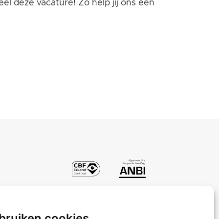
el deze vacature! Zo help jij ons een
bruiken cookies
Projectreizen