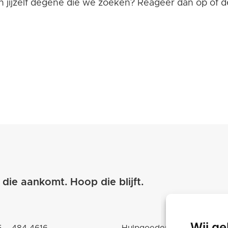
n jijzelf degene die we zoeken? Reageer dan op of de
 die aankomt.
Hoop die blijft.
Wij ge
 – 484 4616
Hulpgoederen