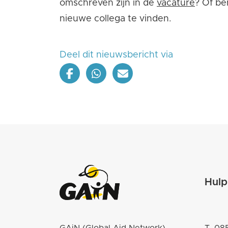
omschreven zijn in de
vacature
? Of be
nieuwe collega te vinden.
Deel dit nieuwsbericht via
Hulp
GAiN (Global Aid Network)
T.
085