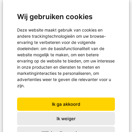
KVK 30243239
RSIN-ANBI 819665460
Wij gebruiken cookies
Deze website maakt gebruik van cookies en
Hulpgoederen
andere trackingtechnologieën om uw browse-
Projecten
ervaring te verbeteren voor de volgende
doeleinden:
om de basisfunctionaliteit van de
Noodhulp
website mogelijk te maken
,
om een betere
ervaring op de website te bieden
,
om uw interesse
in onze producten en diensten te meten en
marketinginteracties te personaliseren
,
om
Projectreizen
advertenties weer te geven die relevanter voor u
Waterprojecten
zijn
.
Schoenendoosactie
Ik ga akkoord
Ik weiger