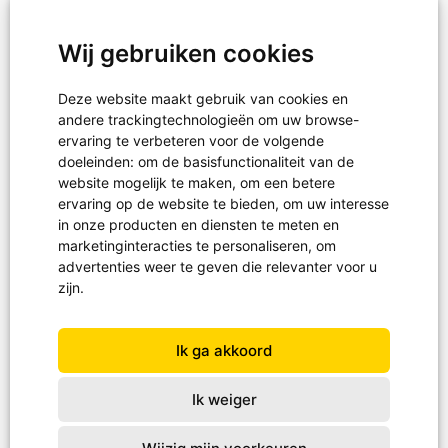
KVK 30243239
RSIN-ANBI 819665460
Wij gebruiken cookies
Deze website maakt gebruik van cookies en
Hulpgoederen
andere trackingtechnologieën om uw browse-
Projecten
ervaring te verbeteren voor de volgende
doeleinden:
om de basisfunctionaliteit van de
Noodhulp
website mogelijk te maken
,
om een betere
ervaring op de website te bieden
,
om uw interesse
in onze producten en diensten te meten en
marketinginteracties te personaliseren
,
om
Projectreizen
advertenties weer te geven die relevanter voor u
Waterprojecten
zijn
.
Schoenendoosactie
Ik ga akkoord
Ik weiger