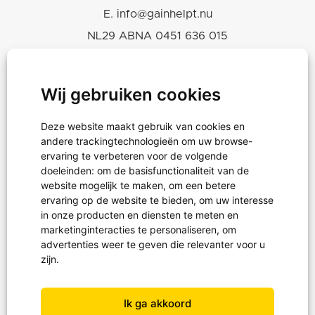
E.
info@gainhelpt.nu
NL29 ABNA 0451 636 015
KVK 30243239
RSIN-ANBI 819665460
Wij gebruiken cookies
Deze website maakt gebruik van cookies en
Hulpgoederen
andere trackingtechnologieën om uw browse-
Projecten
ervaring te verbeteren voor de volgende
doeleinden:
om de basisfunctionaliteit van de
Noodhulp
website mogelijk te maken
,
om een betere
ervaring op de website te bieden
,
om uw interesse
in onze producten en diensten te meten en
marketinginteracties te personaliseren
,
om
Projectreizen
advertenties weer te geven die relevanter voor u
Waterprojecten
zijn
.
Schoenendoosactie
Ik ga akkoord