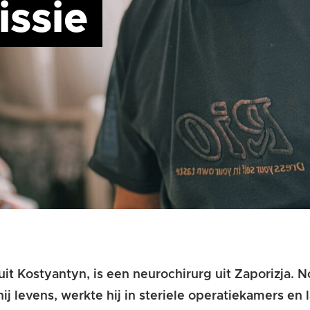
issie
uit
Kostyantyn
,
is een neurochirurg uit
Zaporizja
.
No
ij levens, werkte hij in steriele operatiekamers en