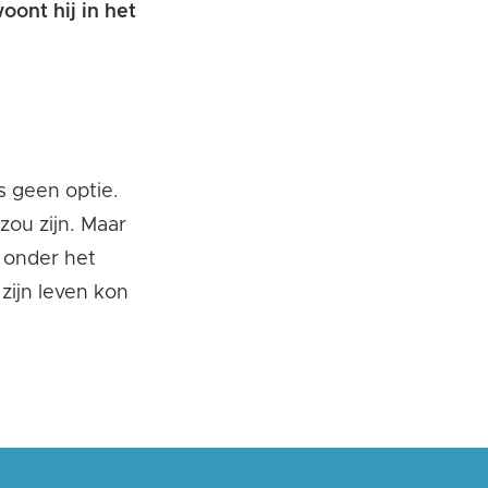
ont hij in het
s geen optie.
 zou
zijn
. Maar
onder het
zijn
leven k
o
n