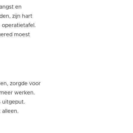
angst en
den, zijn hart
 operatietafel.
 gered moest
gen, zorgde voor
t meer werken.
s uitgeput.
 alleen.