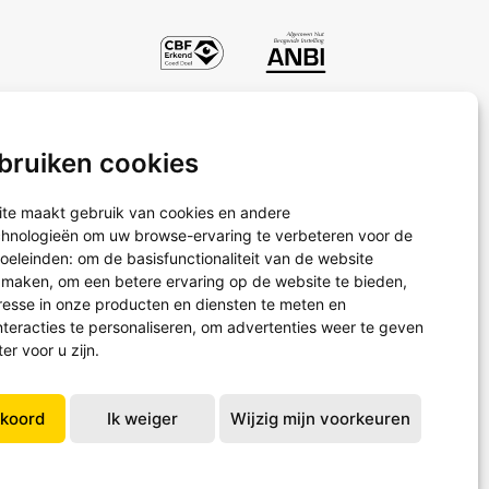
bruiken cookies
Projectreizen
Waterprojecten
te maakt gebruik van cookies en andere
Schoenendoosactie
chnologieën om uw browse-ervaring te verbeteren voor de
oeleinden:
om de basisfunctionaliteit van de website
e maken
,
om een betere ervaring op de website te bieden
,
resse in onze producten en diensten te meten en
teracties te personaliseren
,
om advertenties weer te geven
ter voor u zijn
.
kkoord
Ik weiger
Wijzig mijn voorkeuren