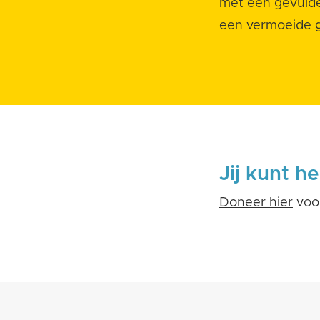
met een gevuld
een vermoeide gl
Jij kunt h
Doneer hier
voor