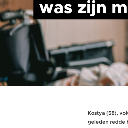
was zijn m
Kostya
(58), vol
geleden redde h