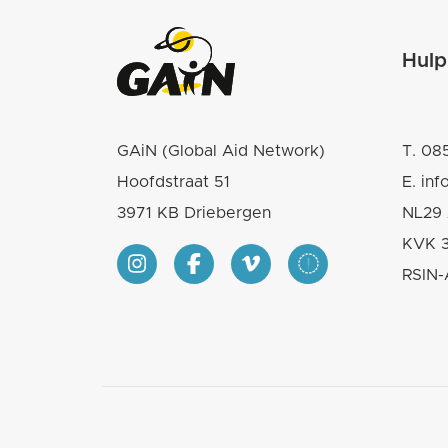
Hulp
GAiN (Global Aid Network)
T.
085
Hoofdstraat 51
E.
inf
3971 KB Driebergen
NL29 
KVK 
RSIN-