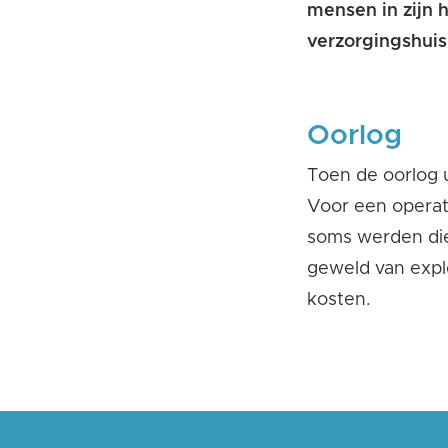
mens
en
in zijn
verzorgingshuis
Oorlog
Toen de oorlog 
Voor
een operat
soms w
erd
en
di
geweld
van expl
kosten.