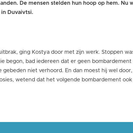
 handen. De mensen
stelden
hun hoop
op hem
.
Nu wo
 in
Duvaivtsi
.
uitbrak, ging
Kostya
door met zijn werk. Stoppen wa
ie begon, bad iedereen dat er geen bombardement
e
gebeden niet
verhoord
. En
dan
moest hij wel door,
osies, wetend dat
het volgende bombardement ook