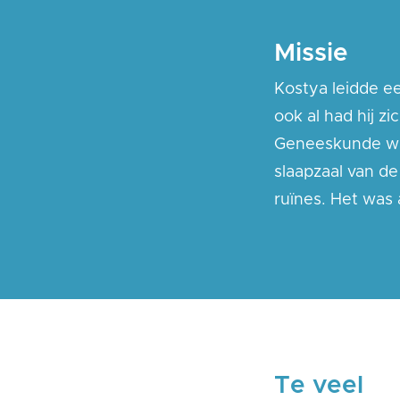
Missie
Kostya leidde ee
ook al had hij z
Geneeskunde was
slaapzaal van de
ruïnes. Het was
Te veel