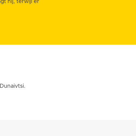
t hij, terwijl er
Dunaivtsi.