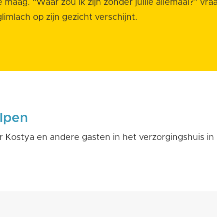
e maag.
“
Waar zou ik zijn zonder jullie allemaal?” vraag
imlach op zijn gezicht verschijnt.
elpen
 Kostya en andere gasten in het verzorgingshuis in 