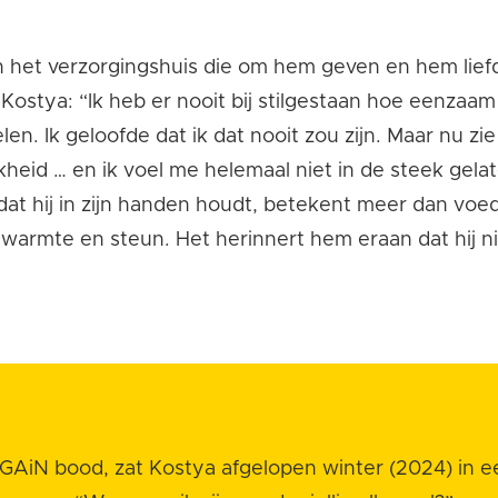
in het verzorgingshuis die om hem geven en hem lief
Kostya: “Ik heb er nooit bij stilgestaan hoe eenzaa
en. Ik geloofde dat ik dat nooit zou zijn. Maar nu zie
jkheid … en ik voel me helemaal niet in de steek gela
at hij in zijn handen houdt, betekent meer dan voed
warmte en steun. Het herinnert hem eraan dat hij nie
e GAiN bood, zat Kostya afgelopen winter (2024) in