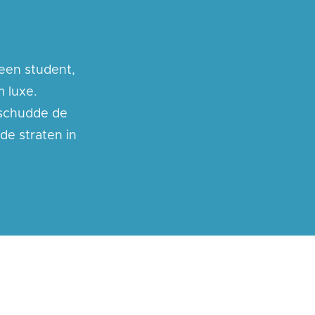
 een student,
m luxe.
schudde de
de straten in