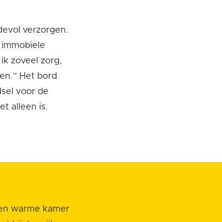
devol verzorgen.
m immobiele
 ik zoveel zorg,
ten.” Het bord
sel voor de
t alleen is.
 een warme kamer