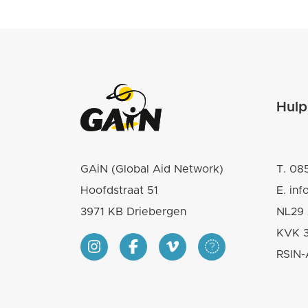
Hulp
GAiN (Global Aid Network)
T.
085
Hoofdstraat 51
E.
inf
3971 KB Driebergen
NL29 
KVK 
RSIN-