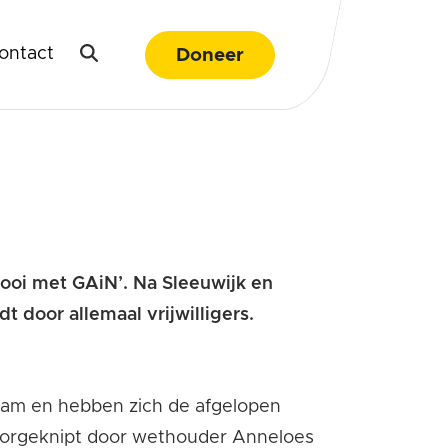
ontact
Doneer
Mooi met
GAiN
’. Na Sleeuwijk en
 door allemaal vrijwilligers.
eam en hebben zich de afgelopen
d doorgeknipt door wethouder Anneloes