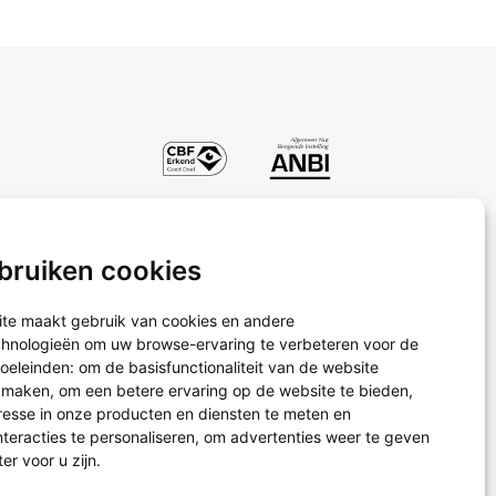
bruiken cookies
Projectreizen
Waterprojecten
te maakt gebruik van cookies en andere
Schoenendoosactie
chnologieën om uw browse-ervaring te verbeteren voor de
oeleinden:
om de basisfunctionaliteit van de website
e maken
,
om een betere ervaring op de website te bieden
,
resse in onze producten en diensten te meten en
teracties te personaliseren
,
om advertenties weer te geven
ter voor u zijn
.