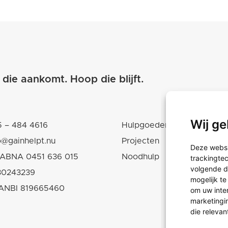
 die aankomt.
Hoop die blijft.
Wij ge
 – 484 4616
Hulpgoederen
o@gainhelpt.nu
Projecten
Deze websi
ABNA 0451 636 015
Noodhulp
trackingte
volgende d
30243239
mogelijk t
ANBI 819665460
om uw inte
marketingin
die relevan