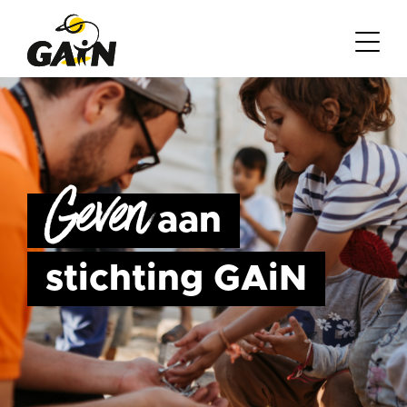
Geven
aan
stichting GAiN