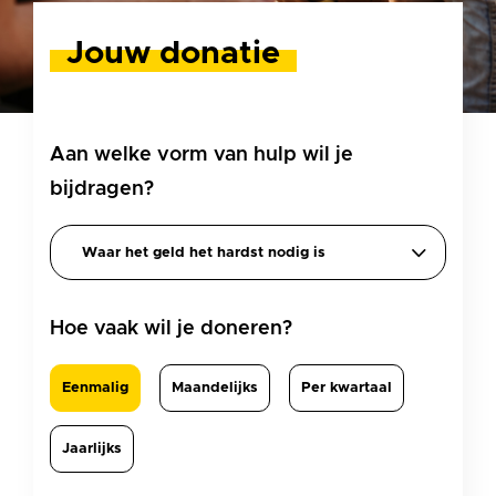
Jouw donatie
Bestemming
Aan welke vorm van hulp wil je
algemeen
bijdragen?
Frequentie
Hoe vaak wil je doneren?
Eenmalig
Maandelijks
Per kwartaal
Jaarlijks