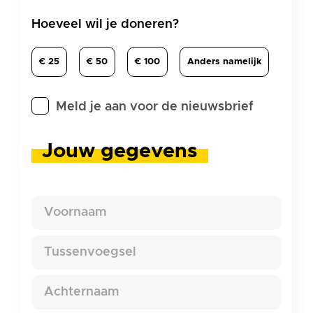
Bedrag
Hoeveel wil je doneren?
eenmalig
€ 25
€ 50
€ 100
Anders namelijk
Aanmelden
Meld je aan voor de nieuwsbrief
nieuwsbrief
Jouw gegevens
Naam
Voornaam
Tussenvoegsel