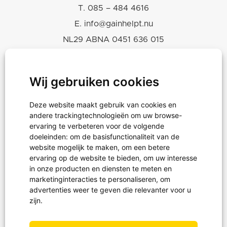
T.
085 – 484 4616
E.
info@gainhelpt.nu
NL29 ABNA 0451 636 015
KVK 30243239
RSIN-ANBI 819665460
Wij gebruiken cookies
Deze website maakt gebruik van cookies en
Hulpgoederen
andere trackingtechnologieën om uw browse-
Projecten
ervaring te verbeteren voor de volgende
doeleinden:
om de basisfunctionaliteit van de
Noodhulp
website mogelijk te maken
,
om een betere
ervaring op de website te bieden
,
om uw interesse
in onze producten en diensten te meten en
marketinginteracties te personaliseren
,
om
Projectreizen
advertenties weer te geven die relevanter voor u
Waterprojecten
zijn
.
Schoenendoosactie